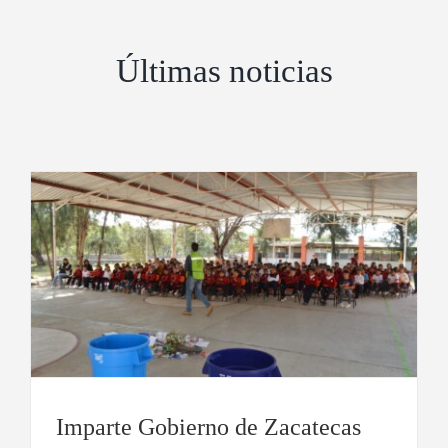
Últimas noticias
Imparte Gobierno de Zacatecas talleres
de educación ambiental
Imparte Gobierno de Zacatecas